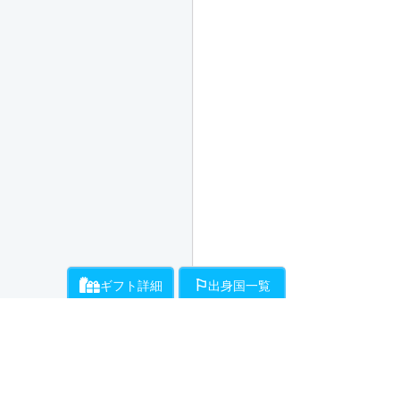
ギフト詳細
出身国一覧
ライバーにお願いができるギフト一覧です。通話料とは別に、ギフト開始時
各ライバーが登録している出身国の一覧です。
・・・ライバーにお願いすれば交渉次第で対応してく
全アクション交渉次第