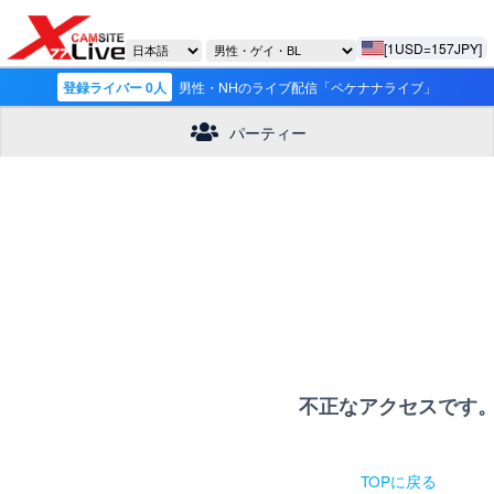
[1USD=157JPY]
登録ライバー 0人
男性・NHのライブ配信「ペケナナライブ」
パーティー
不正なアクセスです
TOPに戻る