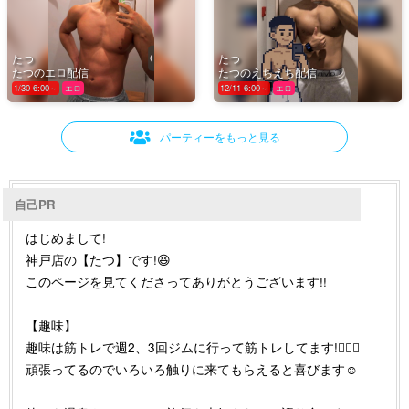
たつ
たつ
たつのエロ配信
たつのえちえち配信
1/30 6:00～
エロ
12/11 6:00～
エロ
パーティーをもっと見る
自己PR
はじめまして!
神戸店の【たつ】です!😆
このページを見てくださってありがとうございます!!
【趣味】
趣味は筋トレで週2、3回ジムに行って筋トレしてます!🏋️‍♀️💪
頑張ってるのでいろいろ触りに来てもらえると喜びます☺️