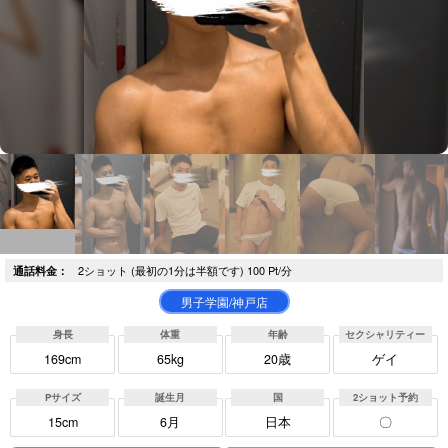
2ショット (最初の1分は半額です) 100 Pt/分
通話料金：
男子学園/神戸店
身長
体重
年齢
セクシャリティー
169cm
65kg
20歳
ゲイ
Pサイズ
誕生月
国
2ショット予約
15cm
6月
日本
〇