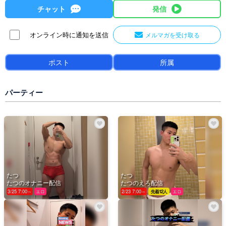
チャット
発信
オンライン時に通知を送信
メルマガを受け取る
ポスト
所属
パーティー
たつ
たつ
たつのオナニー配信
たつのえろ配信
3/25 7:00～
エロ
2/23 7:00～
先着12人
エロ