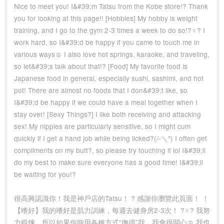
Nice to meet you! I&#39;m Tatsu from the Kobe store!? Thank
you for looking at this page!! [Hobbies] My hobby is weight
training, and I go to the gym 2-3 times a week to do so!?️‍♀️? I
work hard, so I&#39;d be happy if you came to touch me in
various ways☺️ I also love hot springs, karaoke, and traveling,
so let&#39;s talk about that!? [Food] My favorite food is
Japanese food in general, especially sushi, sashimi, and hot
pot! There are almost no foods that I don&#39;t like, so
I&#39;d be happy if we could have a meal together when I
stay over! [Sexy Things?] I like both receiving and attacking
sex! My nipples are particularly sensitive, so I might cum
quickly if I get a hand job while being licked?(/-＼*) I often get
compliments on my butt?, so please try touching it lol I&#39;ll
do my best to make sure everyone has a good time! I&#39;ll
be waiting for you!?
很高興認識你！我是神戶店的Tatsu！ ? 感謝你瀏覽此頁面！ ！
【嗜好】我的嗜好是肌力訓練，每週去健身房2-3次！ ?️‍♀️? 我努
力鍛煉，所以如果你能用各種方式“撫摸”我，我會很開心☺️ 我也