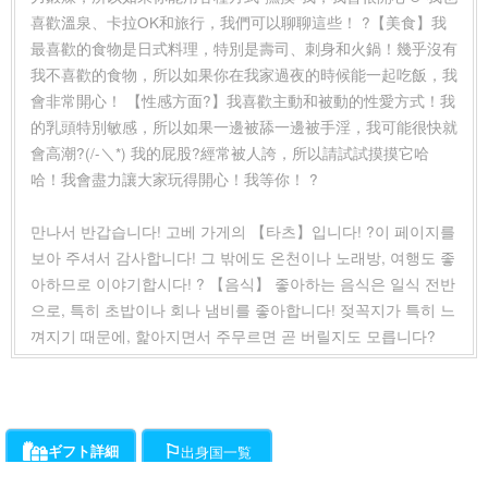
喜歡溫泉、卡拉OK和旅行，我們可以聊聊這些！ ?【美食】我
最喜歡的食物是日式料理，特別是壽司、刺身和火鍋！幾乎沒有
我不喜歡的食物，所以如果你在我家過夜的時候能一起吃飯，我
會非常開心！ 【性感方面?】我喜歡主動和被動的性愛方式！我
的乳頭特別敏感，所以如果一邊被舔一邊被手淫，我可能很快就
會高潮?(/-＼*) 我的屁股?經常被人誇，所以請試試摸摸它哈
哈！我會盡力讓大家玩得開心！我等你！ ?
만나서 반갑습니다! 고베 가게의 【타츠】입니다! ?이 페이지를
보아 주셔서 감사합니다! 그 밖에도 온천이나 노래방, 여행도 좋
아하므로 이야기합시다! ? 【음식】 좋아하는 음식은 일식 전반
으로, 특히 초밥이나 회나 냄비를 좋아합니다! 젖꼭지가 특히 느
껴지기 때문에, 핥아지면서 주무르면 곧 버릴지도 모릅니다?
ギフト詳細
出身国一覧