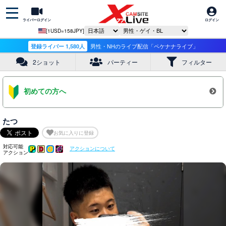
ライバーログイン
ログイン
[1USD=158JPY]
登録ライバー 1,580人
男性・NHのライブ配信「ペケナナライブ」
2ショット
パーティー
フィルター
初めての方へ
たつ
お気に入りに登録
対応可能
アクションについて
アクション