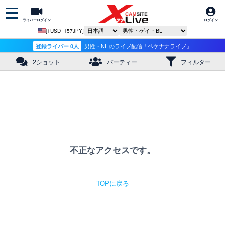
ライバーログイン
ログイン
[1USD=157JPY]
登録ライバー 0人
男性・NHのライブ配信「ペケナナライブ」
2ショット
パーティー
フィルター
不正なアクセスです。
TOPに戻る