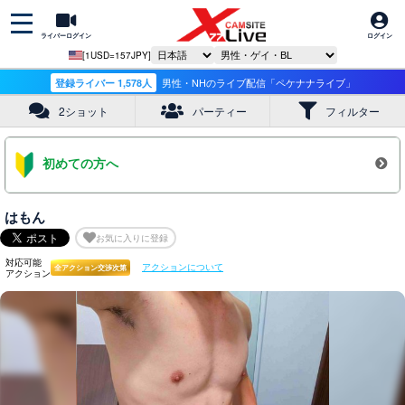
ライバーログイン
ログイン
[1USD=157JPY]
登録ライバー 1,578人
男性・NHのライブ配信「ペケナナライブ」
2ショット
パーティー
フィルター
初めての方へ
はもん
お気に入りに登録
対応可能
アクションについて
全アクション交渉次第
アクション