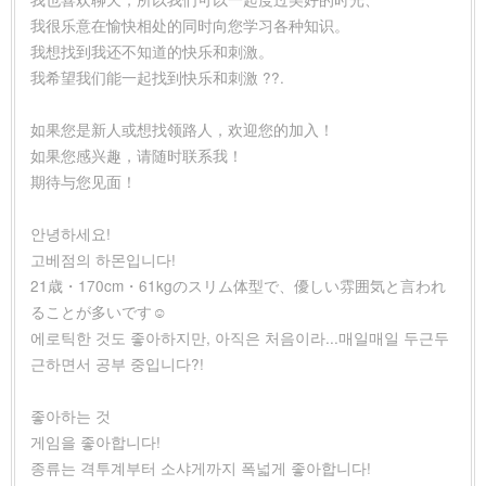
我很乐意在愉快相处的同时向您学习各种知识。
我想找到我还不知道的快乐和刺激。
我希望我们能一起找到快乐和刺激 ??.
如果您是新人或想找领路人，欢迎您的加入！
如果您感兴趣，请随时联系我！
期待与您见面！
안녕하세요!
고베점의 하몬입니다!
21歳・170cm・61kgのスリム体型で、優しい雰囲気と言われ
ることが多いです☺️
에로틱한 것도 좋아하지만, 아직은 처음이라...매일매일 두근두
근하면서 공부 중입니다?!
좋아하는 것
게임을 좋아합니다!
종류는 격투계부터 소샤게까지 폭넓게 좋아합니다!