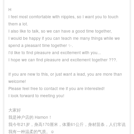
H
I feel most comfortable with nipples, so I want you to touch
them a lot.
I also like to talk, so we can have a good time together,
I would be happy if you can teach me many things while we
spend a pleasant time together ✨.
I'd like to find pleasure and excitement with you...
I hope we can find pleasure and excitement together ???.
If you are new to this, or just want a lead, you are more than
welcome!
Please feel free to contact me if you are interested!
I look forward to meeting you!
大家好
我是神户店的 Hamon！
我今年21岁，身高170厘米，体重61公斤，身材苗条，人们常说
我有一种温柔的气质。☺️