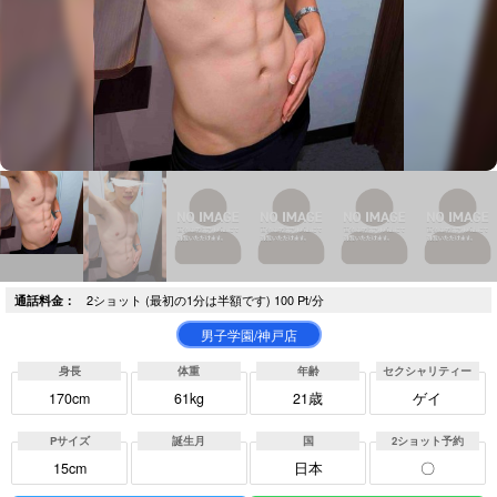
2ショット (最初の1分は半額です) 100 Pt/分
通話料金：
男子学園/神戸店
身長
体重
年齢
セクシャリティー
170cm
61kg
21歳
ゲイ
Pサイズ
誕生月
国
2ショット予約
15cm
日本
〇