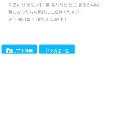
처음이신 분도, 리드를 원하시는 분도 환영합니다!
気になったらお気軽にご連絡ください!
만나 뵙기를 기대하고 있습니다!
ギフト詳細
出身国一覧
ライバーにお願いができるギフト一覧です。通話料とは別に、ギフト開始時か
各ライバーが登録している出身国の一覧です。
ら1分ごとに下記ポイントの消費が発生します。
・・・チラミ★からギンギンまでライバーがエスコートをお約束!初心
者向けアクションギフト。(ドピュは含まれません。)所要時間約15分程度で
す。
動画
（50Pt/分）
・・・ライバーが性器をギンギンにしてくれます。
（50Pt/分）
・・・ちらっと見たい部分を要望するとライバーが見せてくれます。
（50Pt/分）
ご利用規約
ご利用ガイド
お問い合わせ
ドメイン指定受信
エージェント登録
・・・ライバーがオナニーをしてくれます。射精できるかどうかはラ