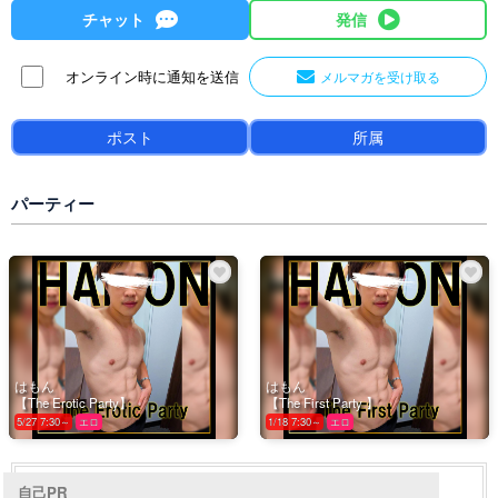
チャット
発信
オンライン時に通知を送信
メルマガを受け取る
ポスト
所属
パーティー
はもん
はもん
【The Erotic Party】
【The First Party 】
5/27 7:30～
エロ
1/18 7:30～
エロ
自己PR