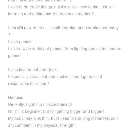
I love to do erotic things, but it's still all new to me... I'm still
learning and getting more nervous every day ?.
I am still new to this... I'm still learning and learning everyday
?.
I love games!
I love a wide variety of games, from fighting games to shadow
games!
I also love to eat and drink!
I especially love meat and sashimi, and I go to local
restaurants for dinner!
Hobbies
Recently, I got into muscle training!
I'm still a beginner, but I'm getting bigger and bigger!
My body may look thin, but I used to run long distances, so I
am confident in my physical strength!