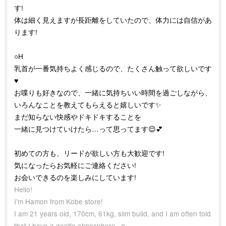
す!
体は細く見えますが長距離をしていたので、体力には自信があ
ります!
○H
乳首が一番気持ちよく感じるので、たくさん触って欲しいです
♥
お喋りも好きなので、一緒に気持ちいい時間を過ごしながら、
いろんなことを教えてもらえると嬉しいです✨
まだ知らない快感やドキドキすることを
一緒に見つけていけたら…って思ってます😌💕
初めての方も、リードが欲しい方も大歓迎です!
気になったらお気軽にご連絡ください!
お会いできるのを楽しみにしています!
Hello!
I'm Hamon from Kobe store!
I am 21 years old, 170cm, 61kg, slim build, and I am often told
that I have a gentle atmosphere. ☺️