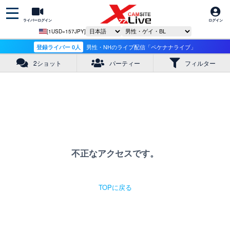
ライバーログイン
ログイン
[1USD=157JPY]
登録ライバー 0人
男性・NHのライブ配信「ペケナナライブ」
2ショット
パーティー
フィルター
不正なアクセスです。
TOPに戻る