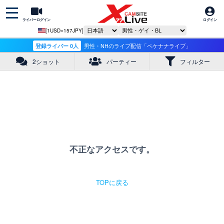
ライバーログイン
ログイン
[1USD=157JPY]
登録ライバー 0人
男性・NHのライブ配信「ペケナナライブ」
2ショット
パーティー
フィルター
不正なアクセスです。
TOPに戻る