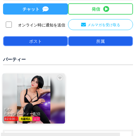
チャット
発信
オンライン時に通知を送信
メルマガを受け取る
ポスト
所属
パーティー
ちか
ちかのパーティー配信
8/2 6:00～
先着10人
エロ