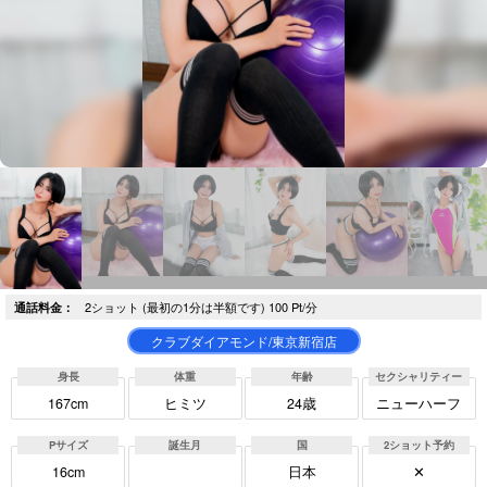
2ショット (最初の1分は半額です) 100 Pt/分
通話料金：
クラブダイアモンド/東京新宿店
身長
体重
年齢
セクシャリティー
167cm
ヒミツ
24歳
ニューハーフ
Pサイズ
誕生月
国
2ショット予約
16cm
日本
✕