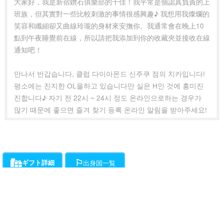
大家好，我是新宿鑽石俱樂部的千佳！我平常是個認真負責的上
班族，但其實對一些比較刺激的事情很感興趣♪ 我想用我燦爛的
笑容和纖細卻又曲線玲瓏的身材來安撫你。我通常會在晚上10
點到午夜睡覺前在線，所以請把我添加到你的收藏夾並接收在線
通知吧！
만나서 반갑습니다, 클럽 다이아몬드 신주쿠 점의 치카입니다!
평소에는 진지한 OL을하고 있습니다만 실은 H인 것에 흥미진
진합니다♪ 자기 전 22시 ~ 24시 정도 온라인으로하는 경우가
많기 때문에 좋으면 즐겨 찾기 등록 온라인 알림을 받아주세요!
ギフト詳細
出身国一覧
ライバーにお願いができるギフト一覧です。通話料とは別に、ギフト開始時か
各ライバーが登録している出身国の一覧です。
ら1分ごとに下記ポイントの消費が発生します。
・・・チラミ★からギンギンまでライバーがエスコートをお約束!初心