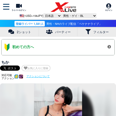
ライバーログイン
ログイン
[1USD=158JPY]
登録ライバー 1,581人
男性・NHのライブ配信「ペケナナライブ」
2ショット
パーティー
フィルター
初めての方へ
ちか
お気に入りに登録
対応可能
アクションについて
アクション