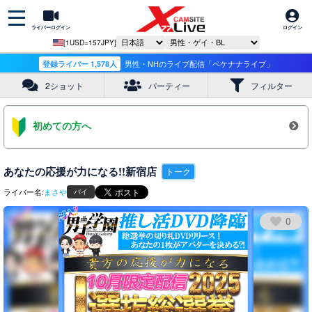
ライバーログイン
ログイン
[1USD=157JPY]
登録ライバー 1,578人
男性・NHのライブ配信「ペケナナライブ」
2ショット
パーティー
フィルター
初めての方へ
あなたの応援が力になる!!新宿店
トーク
ライバー名:
まさや
バイ
0