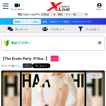
ライバーログイン
ログイン
[1USD=158JPY]
登録ライバー 1,580人
男性・NHのライブ配信「ペケナナライブ」
2ショット
パーティー
フィルター
初めての方へ
【The Erotic Party -P18㎝- 】
エロ
ライバー名:
はるし
ゲイ
7