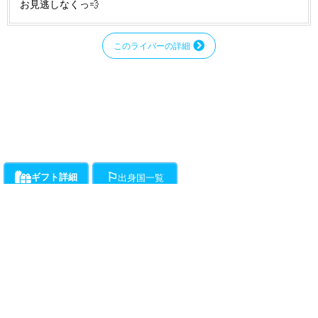
お見逃しなくっ💨
このライバーの詳細
ギフト詳細
出身国一覧
ライバーにお願いができるギフト一覧です。通話料とは別に、ギフト開始時か
各ライバーが登録している出身国の一覧です。
ら1分ごとに下記ポイントの消費が発生します。
・・・チラミ★からギンギンまでライバーがエスコートをお約束!初心
者向けアクションギフト。(ドピュは含まれません。)所要時間約15分程度で
す。
動画
（50Pt/分）
・・・ライバーが性器をギンギンにしてくれます。
（50Pt/分）