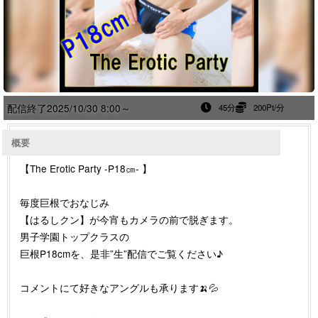
配信終了
2025/10/30 8:00～
45分
200Pt/分
概要
【The Erotic Party -P18㎝- 】
毎度巨根でおなじみ
【はるしクン】が今宵もカメラの前で脱ぎます。
男子学園トップクラスの
巨根P18cmを、是非”生”配信でご覧ください♪
コメントにて好きなアングルも承ります🍌💦