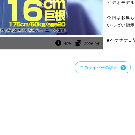
ビデオモデル
今回はお尻も弄
いっぱい指示
#ペケナナL
40分
200Pt/分
このライバーの詳細