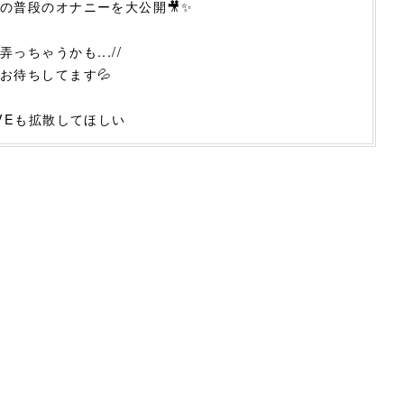
の普段のオナニーを大公開🎥✨
っちゃうかも...//
お待ちしてます💦
IVEも拡散してほしい