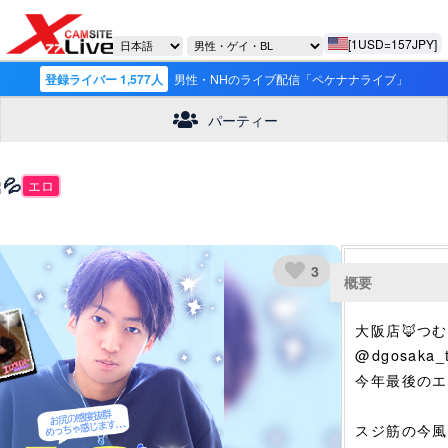
[1USD=157JPY]
登録ライバー 1,577人
男性・NHのライブ配信「ペケナナライブ」
パーティー
💦
エロ
3
概要
大阪店🦊つむ
@dgosaka_
今年最後のエ
スジ筋の今風