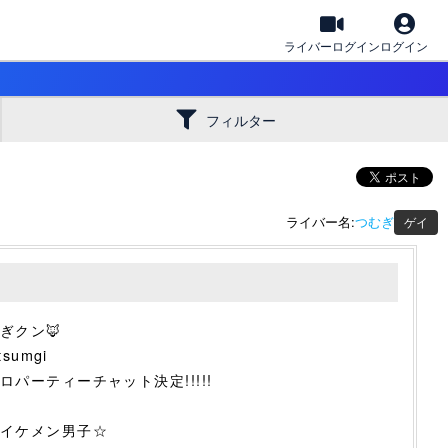
ライバーログイン
ログイン
フィルター
ライバー名:
つむぎ
ゲイ
ぎクン🦊
tsumgi
ロパーティーチャット決定!!!!!
イケメン男子☆