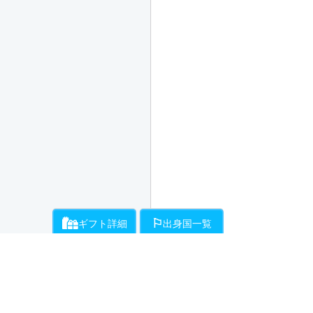
ギフト詳細
出身国一覧
ライバーにお願いができるギフト一覧です。通話料とは別に、ギフト開始時
各ライバーが登録している出身国の一覧です。
・・・チラミ★からギンギンまでライバーがエスコートをお約束!初
・・・ライバーが性器をギンギンにしてくれます。
（50Pt/分）