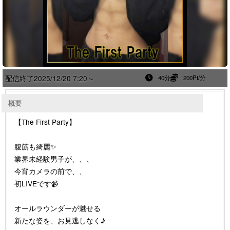
配信終了
2025/12/20 7:20～
40分
200Pt/分
概要
【The First Party】
腹筋も綺麗✨
業界未経験男子が、、、
今宵カメラの前で、、
初LIVEです📹
オールラウンダーが魅せる
新たな姿を、お見逃しなく♪