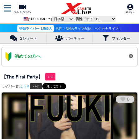
ライバーログイン
ログイン
[1USD=158JPY]
登録ライバー 1,580人
男性・NHのライブ配信「ペケナナライブ」
2ショット
パーティー
フィルター
初めての方へ
【The First Party】
エロ
ライバー名:
ふうき
バイ
0