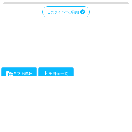
このライバーの詳細
ギフト詳細
出身国一覧
ライバーにお願いができるギフト一覧です。通話料とは別に、ギフト開始時か
各ライバーが登録している出身国の一覧です。
ら1分ごとに下記ポイントの消費が発生します。
・・・チラミ★からギンギンまでライバーがエスコートをお約束!初心
者向けアクションギフト。(ドピュは含まれません。)所要時間約15分程度で
す。
動画
（50Pt/分）
・・・ライバーが性器をギンギンにしてくれます。
（50Pt/分）