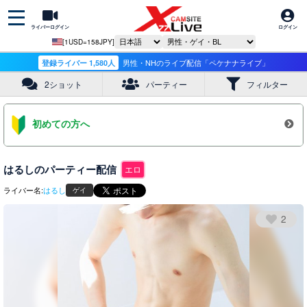
ライバーログイン
ログイン
[1USD=158JPY]
登録ライバー 1,580人
男性・NHのライブ配信「ペケナナライブ」
2ショット
パーティー
フィルター
初めての方へ
はるしのパーティー配信
エロ
ライバー名:
はるし
ゲイ
2