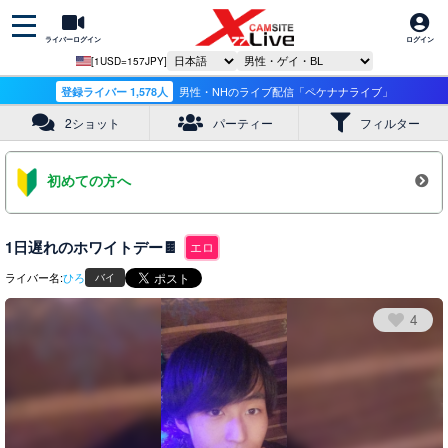
ライバーログイン
ログイン
[1USD=157JPY]
登録ライバー 1,578人
男性・NHのライブ配信「ペケナナライブ」
2ショット
パーティー
フィルター
初めての方へ
1日遅れのホワイトデー🍫
エロ
ライバー名:
ひろ
バイ
4