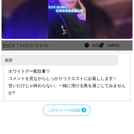
配信終了
2026/3/15 6:00～
50分
150Pt/分
概要
ホワイトデー配信🍫︎🤍
コメントを見ながらしっかりリクエストにお返しします✨
甘いだけじゃ終わらない、一緒に溶ける夜を過ごしてみません
か?
このライバーの詳細