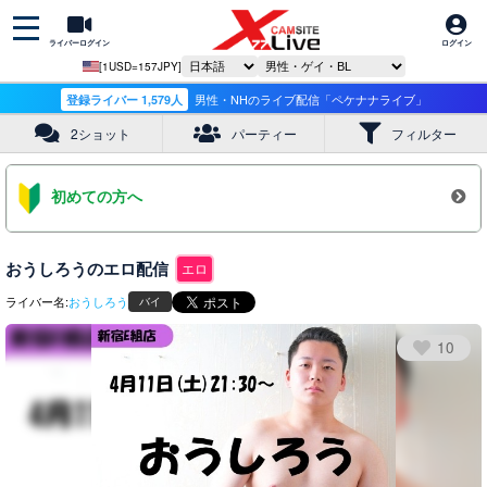
ライバーログイン
ログイン
[1USD=157JPY]
登録ライバー 1,579人
男性・NHのライブ配信「ペケナナライブ」
2ショット
パーティー
フィルター
初めての方へ
おうしろうのエロ配信
エロ
ライバー名:
おうしろう
バイ
10