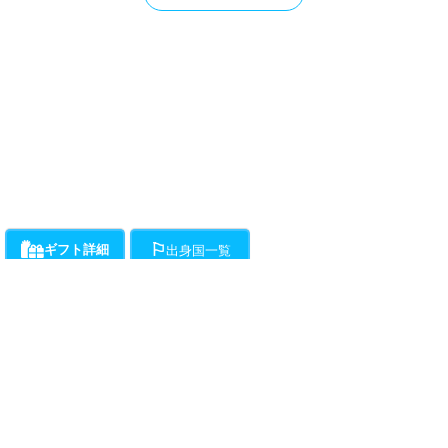
ギフト詳細
出身国一覧
ライバーにお願いができるギフト一覧です。通話料とは別に、ギフト開始時か
各ライバーが登録している出身国の一覧です。
ら1分ごとに下記ポイントの消費が発生します。
・・・チラミ★からギンギンまでライバーがエスコートをお約束!初心
者向けアクションギフト。(ドピュは含まれません。)所要時間約15分程度で
す。
動画
（50Pt/分）
・・・ライバーが性器をギンギンにしてくれます。
（50Pt/分）