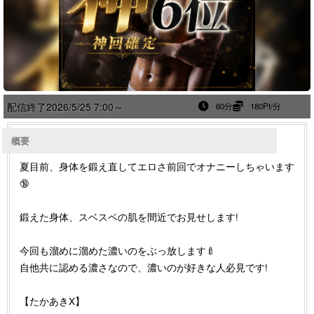
配信終了
2026/5/25 7:00～
60分
180Pt/分
概要
夏目前、身体を鍛え直してエロさ前回でオナニーしちゃいます
🔞
鍛えた身体、スベスベの肌を間近でお見せします!
今回も溜めに溜めた濃いのをぶっ放します🍼
自他共に認める濃さなので、濃いのが好きな人必見です!
【たかあきX】