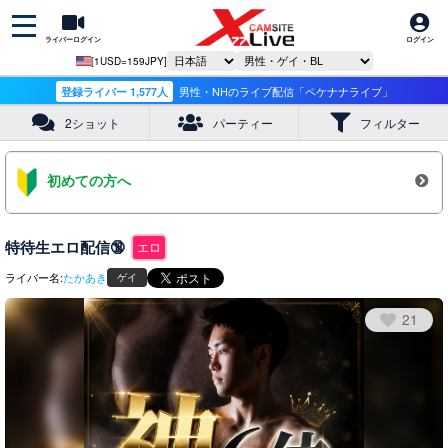
ライバーログイン
ログイン
[1USD=159JPY]
登録ライバー 1,577人
男性・NHのライブ配信「ペケナナライブ」
2ショット
パーティー
フィルター
初めての方へ
特待生エロ配信🔞
エロ
ライバー名:
たかあき
ゲイ
21