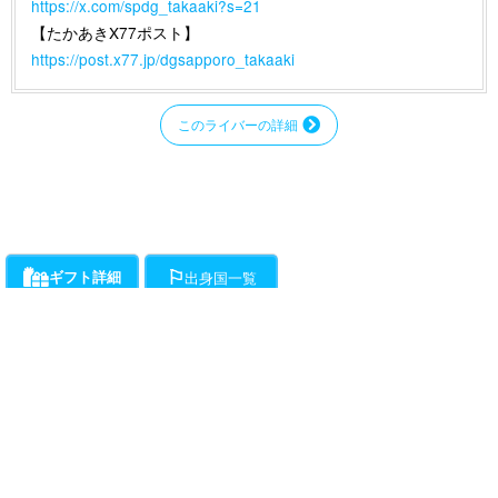
https://x.com/spdg_takaaki?s=21
【たかあきX77ポスト】
https://post.x77.jp/dgsapporo_takaaki
このライバーの詳細
ギフト詳細
出身国一覧
ライバーにお願いができるギフト一覧です。通話料とは別に、ギフト開始時か
各ライバーが登録している出身国の一覧です。
ら1分ごとに下記ポイントの消費が発生します。
・・・チラミ★からギンギンまでライバーがエスコートをお約束!初心
者向けアクションギフト。(ドピュは含まれません。)所要時間約15分程度で
す。
動画
（50Pt/分）
・・・ライバーが性器をギンギンにしてくれます。
（50Pt/分）