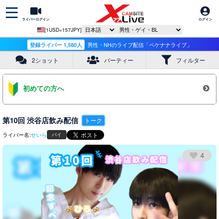
ライバーログイン
ログイン
[1USD=157JPY]
登録ライバー 1,580人
男性・NHのライブ配信「ペケナナライブ」
2ショット
パーティー
フィルター
初めての方へ
第10回 渋谷店飲み配信
トーク
ライバー名:
せいら
バイ
4