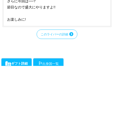
さらに今回は──?
節目なので盛大にやりますよ!!
お楽しみに!
このライバーの詳細
ギフト詳細
出身国一覧
ライバーにお願いができるギフト一覧です。通話料とは別に、ギフト開始時か
各ライバーが登録している出身国の一覧です。
ら1分ごとに下記ポイントの消費が発生します。
・・・チラミ★からギンギンまでライバーがエスコートをお約束!初心
者向けアクションギフト。(ドピュは含まれません。)所要時間約15分程度で
す。
動画
（50Pt/分）
・・・ライバーが性器をギンギンにしてくれます。
（50Pt/分）