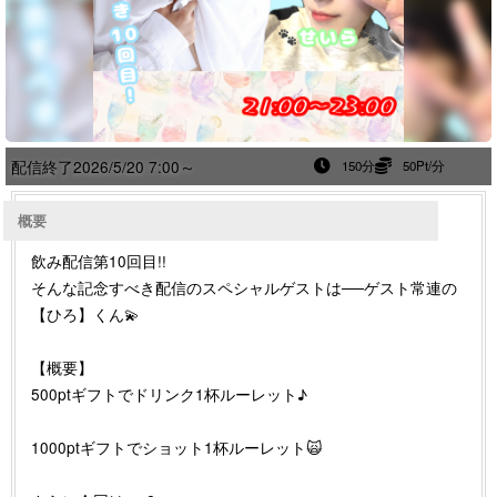
配信終了
2026/5/20 7:00～
150分
50Pt/分
概要
飲み配信第10回目!!
そんな記念すべき配信のスペシャルゲストは──ゲスト常連の
【ひろ】くん💫
【概要】
500ptギフトでドリンク1杯ルーレット♪
1000ptギフトでショット1杯ルーレット🙀