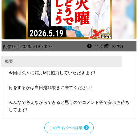
配信終了
2026/5/19 7:00～
115分
60Pt/分
概要
今回は久々に霜月Mに協力していただきます!
何をするかは当日是非覗きに来てください!
みんなで考えながらできると思うのでコメント等で参加お待ち
してます!
このライバーの詳細