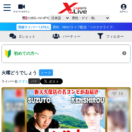
ライバーログイン
ログイン
[1USD=157JPY]
登録ライバー 1,578人
男性・NHのライブ配信「ペケナナライブ」
2ショット
パーティー
フィルター
初めての方へ
火曜どうでしょう
トーク
ライバー名:
すずと
バイ
10