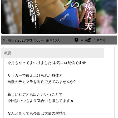
配信終了
2026/6/3 7:00～ 先着10人
45分
150Pt/分
概要
今月もやってまいりました!本気エロ配信です🔞
サッカーで鍛え上げられた身体と
自慢のデカマラを間近で見てみませんか?
新しいビデオも出たということで
今回はいつもより気合いも増してます🔥
なんと言っても今回は大量の射精💦