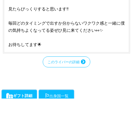
見たらびっくりすると思います‼️
毎回どのタイミングで出すか分からないワクワク感と一緒に僕
の気持ちよくなってる姿ぜひ見に来てください👀✨
お待ちしてます🌟
このライバーの詳細
ギフト詳細
出身国一覧
ライバーにお願いができるギフト一覧です。通話料とは別に、ギフト開始時か
各ライバーが登録している出身国の一覧です。
ら1分ごとに下記ポイントの消費が発生します。
・・・チラミ★からギンギンまでライバーがエスコートをお約束!初心
者向けアクションギフト。(ドピュは含まれません。)所要時間約15分程度で