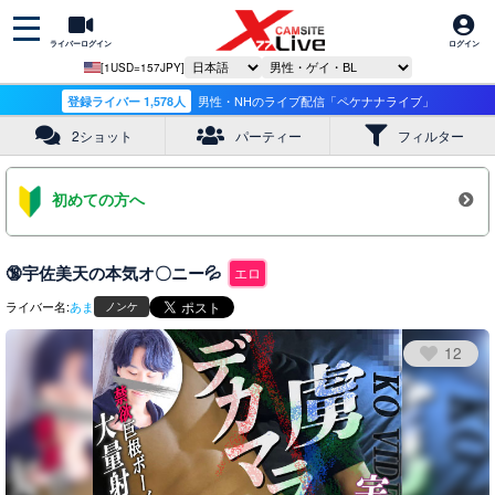
ライバーログイン
ログイン
[1USD=157JPY]
登録ライバー 1,578人
男性・NHのライブ配信「ペケナナライブ」
2ショット
パーティー
フィルター
初めての方へ
🔞宇佐美天の本気オ〇ニー💦
エロ
ライバー名:
あま
ノンケ
12