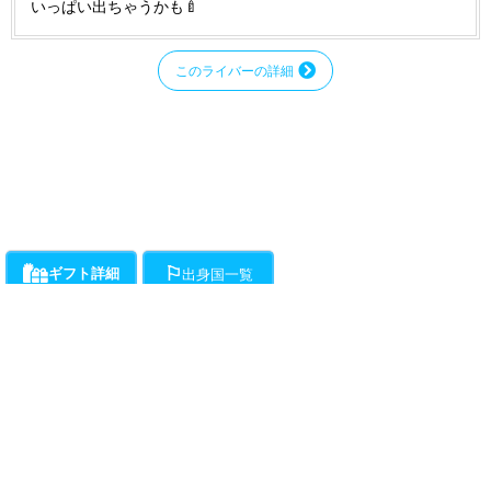
いっぱい出ちゃうかも🍼
このライバーの詳細
ギフト詳細
出身国一覧
ライバーにお願いができるギフト一覧です。通話料とは別に、ギフト開始時か
各ライバーが登録している出身国の一覧です。
ら1分ごとに下記ポイントの消費が発生します。
・・・チラミ★からギンギンまでライバーがエスコートをお約束!初心
者向けアクションギフト。(ドピュは含まれません。)所要時間約15分程度で
す。
動画
（50Pt/分）
・・・ライバーが性器をギンギンにしてくれます。
（50Pt/分）