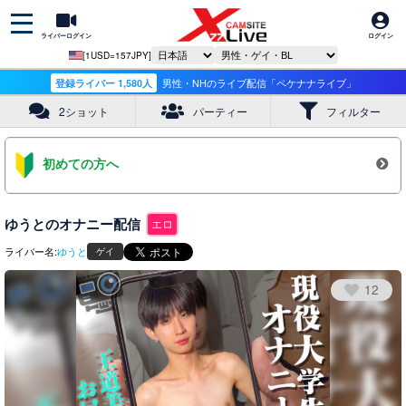
ライバーログイン
ログイン
[1USD=157JPY]
登録ライバー 1,580人
男性・NHのライブ配信「ペケナナライブ」
2ショット
パーティー
フィルター
初めての方へ
ゆうとのオナニー配信
エロ
ライバー名:
ゆうと
ゲイ
12