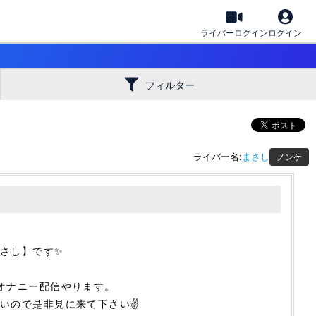
ライバーログイン
ログイン
フィルター
ライバー名:
まさし
ノンケ
さし】です✨
オナニー配信やります。
いので是非見に来て下さい✌️