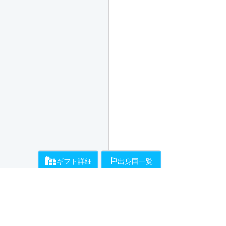
ギフト詳細
出身国一覧
ライバーにお願いができるギフト一覧です。通話料とは別に、ギフト開始時
各ライバーが登録している出身国の一覧です。
・・・チラミ★からギンギンまでライバーがエスコートをお約束!初
・・・ライバーが性器をギンギンにしてくれます。
（50Pt/分）