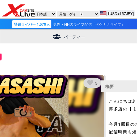
[1USD=157JPY]
登録ライバー 1,579人
男性・NHのライブ配信「ペケナナライブ」
パーティー
3
概要
こんにちは♪
博多店の【ま
今月1回目の
配信時間も短