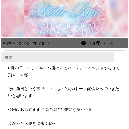
配信終了
2024/6/28 7:00～
60分
50Pt/分
概要
6月29日、イチャキャバ店の方でバースデーイベントやらせて
頂きます😘
その前日という事で、いつもの2人のトーク配信やっていきた
いと思います!
今回はお酒飲まずにほのぼの配信になるかも⁉️
よかったら覗きに来てね👀