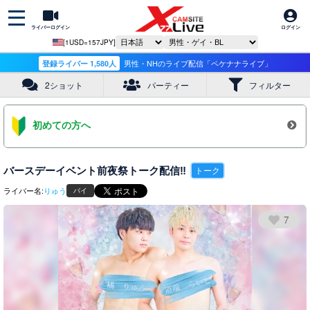
ライバーログイン
ログイン
[1USD=157JPY]
登録ライバー 1,580人
男性・NHのライブ配信「ペケナナライブ」
2ショット
パーティー
フィルター
初めての方へ
バースデーイベント前夜祭トーク配信‼️
トーク
ライバー名:
りゅう
バイ
7