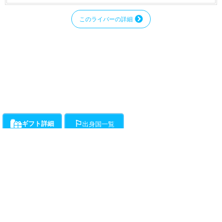
このライバーの詳細
ギフト詳細
出身国一覧
ライバーにお願いができるギフト一覧です。通話料とは別に、ギフト開始時か
各ライバーが登録している出身国の一覧です。
ら1分ごとに下記ポイントの消費が発生します。
・・・チラミ★からギンギンまでライバーがエスコートをお約束!初心
者向けアクションギフト。(ドピュは含まれません。)所要時間約15分程度で
す。
動画
（50Pt/分）
・・・ライバーが性器をギンギンにしてくれます。
（50Pt/分）