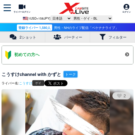
ライバーログイン
ログイン
[1USD=158JPY]
登録ライバー 1,580人
男性・NHのライブ配信「ペケナナライブ」
2ショット
パーティー
フィルター
初めての方へ
こうすけchannel with かずと
トーク
ライバー名:
こうすけ
ゲイ
2