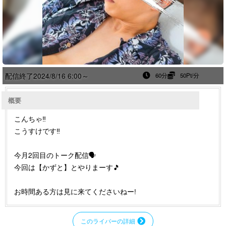
配信終了
2024/8/16 6:00～
60分
50Pt/分
概要
こんちゃ‼︎
こうすけです‼︎
今月2回目のトーク配信🗣️
今回は【かずと】とやりまーす🎵
お時間ある方は見に来てくださいねー!
このライバーの詳細