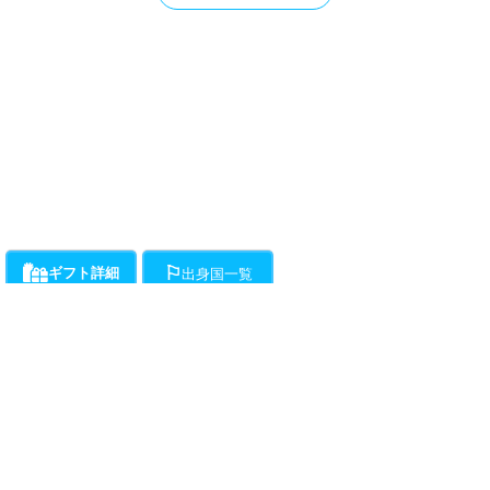
ギフト詳細
出身国一覧
ライバーにお願いができるギフト一覧です。通話料とは別に、ギフト開始時か
各ライバーが登録している出身国の一覧です。
ら1分ごとに下記ポイントの消費が発生します。
・・・チラミ★からギンギンまでライバーがエスコートをお約束!初心
者向けアクションギフト。(ドピュは含まれません。)所要時間約15分程度で
す。
動画
（50Pt/分）
・・・ライバーが性器をギンギンにしてくれます。
（50Pt/分）