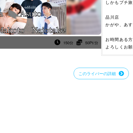
しかもプチ旅
品川店
かがや、あす
お時間ある方
150分
50Pt/分
よろしくお願
このライバーの詳細