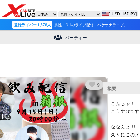
[1USD=157JPY]
登録ライバー 1,578人
男性・NHのライブ配信「ペケナナライブ」
パーティー
9
概要
こんちゃ!!
こうすけです
ななんと!!!!
久々にこのメ