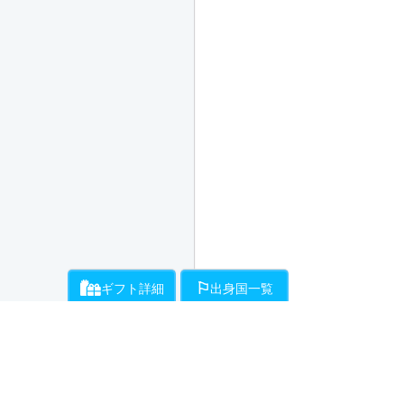
ギフト詳細
出身国一覧
ライバーにお願いができるギフト一覧です。通話料とは別に、ギフト開始時
各ライバーが登録している出身国の一覧です。
・・・チラミ★からギンギンまでライバーがエスコートをお約束!初
・・・ライバーが性器をギンギンにしてくれます。
（50Pt/分）