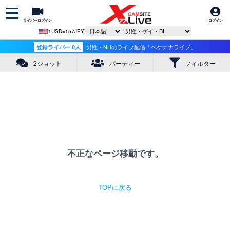
ライバーログイン
ログイン
[1USD=157JPY]
登録ライバー 0人
男性・NHのライブ配信「ペケナナライブ」
2ショット
パーティー
フィルター
不正なページ移動です。
TOPに戻る