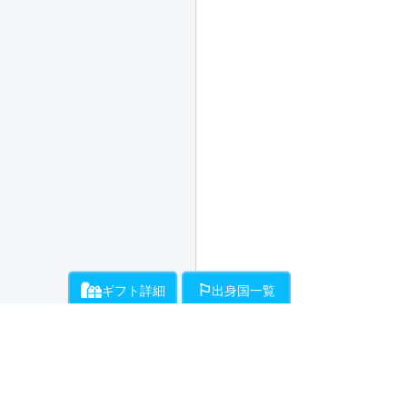
ギフト詳細
出身国一覧
ライバーにお願いができるギフト一覧です。通話料とは別に、ギフト開始時
各ライバーが登録している出身国の一覧です。
・・・チラミ★からギンギンまでライバーがエスコートをお約束!初
・・・ライバーが性器をギンギンにしてくれます。
（50Pt/分）