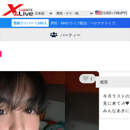
[1USD=158JPY]
登録ライバー 1,580人
男性・NHのライブ配信「ペケナナライブ」
パーティー
1
概要
今月ラストの
見に来て🎶
みんなあきに