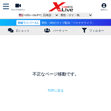
ライバーログイン
ログイン
[1USD=158JPY]
登録ライバー 0人
男性・NHのライブ配信「ペケナナライブ」
2ショット
パーティー
フィルター
不正なページ移動です。
TOPに戻る